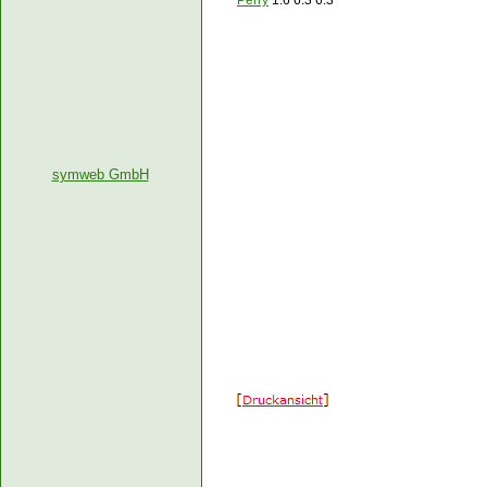
Perry
1:6 6:3 6:3
symweb GmbH