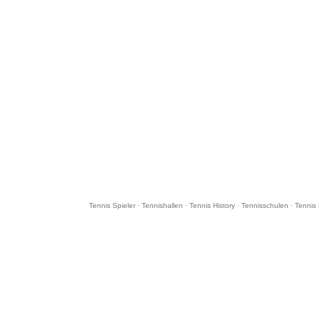
Tennis Spieler
·
Tennishallen
·
Tennis History
·
Tennisschulen
·
Tennis