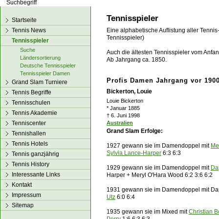
los!
Tennisspieler
Startseite
Tennis News
Eine alphabetische Auflistung aller Tennis
Tennisspieler)
Tennisspieler
Suche
Auch die ältesten Tennisspieler vom Anfang
Ländersortierung
Ab Jahrgang ca. 1850.
Deutsche Tennisspieler
Tennisspieler Damen
Profis Damen Jahrgang vor 190
Grand Slam Turniere
Bickerton, Louie
Tennis Begriffe
Louie Bickerton
Tennisschulen
* Januar 1885
Tennis Akademie
† 6. Juni 1998
Tenniscenter
Australien
Grand Slam Erfolge:
Tennishallen
Tennis Hotels
1927 gewann sie im Damendoppel mit
Me
Sylvia Lance-Harper
6:3 6:3
Tennis ganzjährig
Tennis History
1929 gewann sie im Damendoppel mit
Da
Interessante Links
Harper + Meryl O'Hara Wood 6:2 3:6 6:2
Kontakt
1931 gewann sie im Damendoppel mit Dap
Impressum
Utz
6:0 6:4
Sitemap
1935 gewann sie im Mixed mit
Christian 