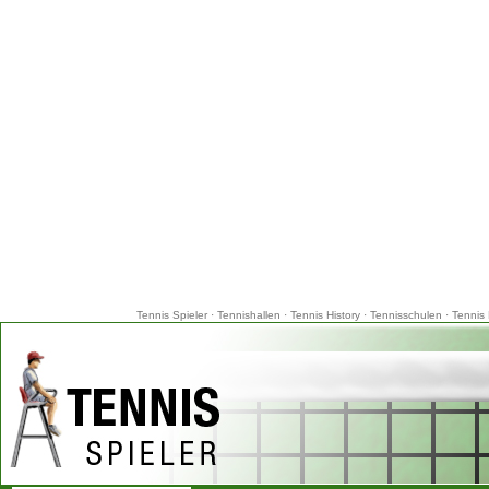
Tennis Spieler
·
Tennishallen
·
Tennis History
·
Tennisschulen
·
Tennis