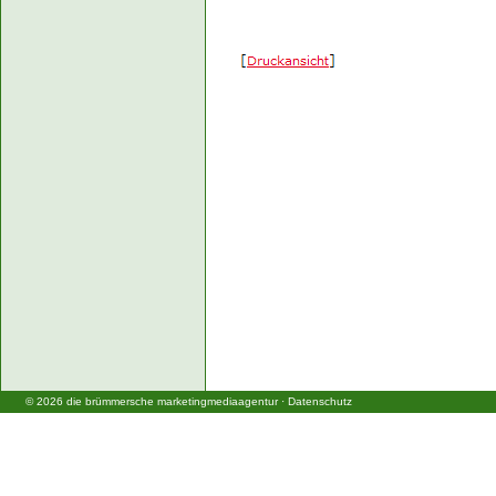
©
2026
die brümmersche marketingmediaagentur
·
Datenschutz