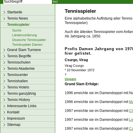
los!
Tennisspieler
Startseite
Tennis News
Eine alphabetische Auflistung aller Tennis
Tennisspieler)
Tennisspieler
Suche
Auch die ältesten Tennisspieler vom Anfang
Ländersortierung
Ab Jahrgang ca. 1850.
Deutsche Tennisspieler
Tennisspieler Damen
Profis Damen Jahrgang von 1970
Grand Slam Turniere
hier gelistet.
Tennis Begriffe
Csurgo, Virag
Tennisschulen
Virag Csurgo
Tennis Akademie
* 10 November 1972
Tenniscenter
†
Ungarn
Tennishallen
Grand Slam Erfolge:
Tennis Hotels
1996 erreichte sie im Damendoppel mit Na
Tennis ganzjährig
Tennis History
1996 erreichte sie im Damendoppel mit
M
Interessante Links
1997 erreichte sie im Damendoppel mit
Ch
Kontakt
Impressum
1997 erreichte sie im Damendoppel mit
Li
Sitemap
1997 erreichte sie im Damendoppel mit
Ca