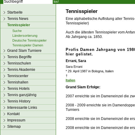
los!
Tennisspieler
Startseite
Tennis News
Eine alphabetische Auflistung aller Tennis
Tennisspieler)
Tennisspieler
Suche
Auch die ältesten Tennisspieler vom Anfang
Ländersortierung
Ab Jahrgang ca. 1850.
Deutsche Tennisspieler
Tennisspieler Damen
Profis Damen Jahrgang von 1980
Grand Slam Turniere
hier gelistet.
Tennis Begriffe
Errani, Sara
Tennisschulen
Sara Errani
Tennis Akademie
* 29. April 1987 in Bologna, Italien
Tenniscenter
†
Italien
Tennishallen
Grand Slam Erfolge:
Tennis Hotels
Tennis ganzjährig
2007 erreichte sie im Dameneinzel die z
Tennis History
2008 - 2009 erreichte sie im Damendoppel
Interessante Links
Turniers
Kontakt
2008 erreichte sie im Dameneinzel die er
Impressum
Sitemap
2008 erreichte sie im Dameneinzel die er