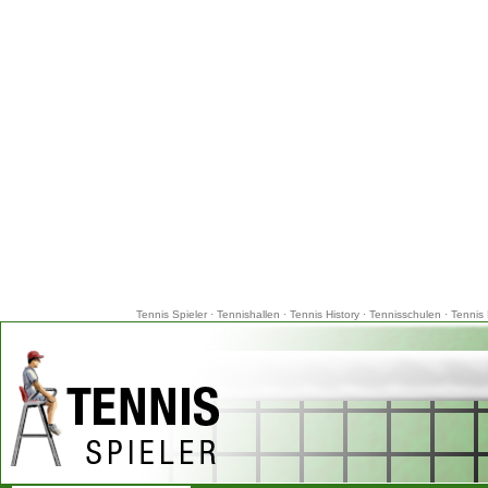
Tennis Spieler
·
Tennishallen
·
Tennis History
·
Tennisschulen
·
Tennis