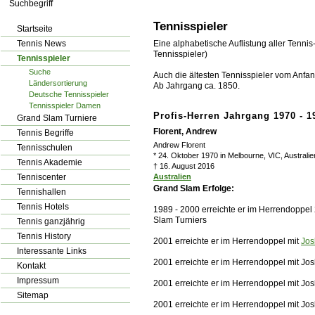
los!
Tennisspieler
Startseite
Tennis News
Eine alphabetische Auflistung aller Tennis
Tennisspieler)
Tennisspieler
Suche
Auch die ältesten Tennisspieler vom Anfang
Ländersortierung
Ab Jahrgang ca. 1850.
Deutsche Tennisspieler
Tennisspieler Damen
Profis-Herren Jahrgang 1970 - 1
Grand Slam Turniere
Florent, Andrew
Tennis Begriffe
Andrew Florent
Tennisschulen
* 24. Oktober 1970 in Melbourne, VIC, Australie
Tennis Akademie
†
16. August 2016
Tenniscenter
Australien
Grand Slam Erfolge:
Tennishallen
Tennis Hotels
1989 - 2000 erreichte er im Herrendoppel 
Slam Turniers
Tennis ganzjährig
Tennis History
2001 erreichte er im Herrendoppel mit
Jos
Interessante Links
2001 erreichte er im Herrendoppel mit Jos
Kontakt
Impressum
2001 erreichte er im Herrendoppel mit Jo
Sitemap
2001 erreichte er im Herrendoppel mit Jos