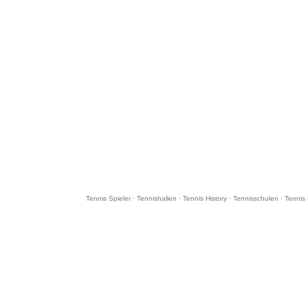
Tennis Spieler
·
Tennishallen
·
Tennis History
·
Tennisschulen
·
Tennis