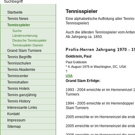
los!
Tennisspieler
Startseite
Tennis News
Eine alphabetische Auflistung aller Tennis
Tennisspieler)
Tennisspieler
Suche
Auch die ältesten Tennisspieler vom Anfang
Ländersortierung
Ab Jahrgang ca. 1850.
Deutsche Tennisspieler
Tennisspieler Damen
Profis-Herren Jahrgang 1970 - 1
Grand Slam Turniere
Goldstein, Paul
Tennis Begriffe
Paul Goldstein
Tennisschulen
* 4. August 1976 in Washington, DC, USA
Tennis Akademie
†
Tenniscenter
USA
Grand Slam Erfolge:
Tennishallen
Tennis Hotels
1993 - 2004 erreichte er im Herreneinzel 
Turniers
Tennis ganzjährig
Tennis History
1994 - 2005 erreichte er im Herrendoppel
Interessante Links
Slam Turniers
Kontakt
2005 erreichte er im Herreneinzel die ers
Impressum
2005 erreichte er im Herreneinzel die ers
Sitemap