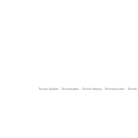
Tennis Spieler
·
Tennishallen
·
Tennis History
·
Tennisschulen
·
Tennis