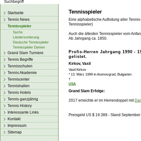
los!
Tennisspieler
Startseite
Tennis News
Eine alphabetische Auflistung aller Tennis
Tennisspieler)
Tennisspieler
Suche
Auch die ältesten Tennisspieler vom Anfang
Ländersortierung
Ab Jahrgang ca. 1850.
Deutsche Tennisspieler
Tennisspieler Damen
Profis-Herren Jahrgang 1990 - 1
Grand Slam Turniere
gelistet.
Tennis Begriffe
Kirkov, Vasil
Tennisschulen
Vasil Kirkov
Tennis Akademie
* 13. März 1999 in Asenovgrad, Bulgarien
Tenniscenter
†
USA
Tennishallen
Grand Slam Erfolge:
Tennis Hotels
Tennis ganzjährig
2017 erreichte er im Herrendoppel mit
Da
Tennis History
Interessante Links
Preisgeld US $ 19.389.- Stand September
Kontakt
Impressum
Sitemap