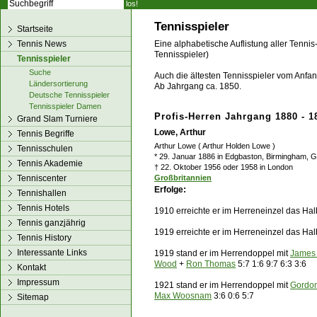
los!
Tennisspieler
Startseite
Tennis News
Eine alphabetische Auflistung aller Tennis
Tennisspieler)
Tennisspieler
Suche
Auch die ältesten Tennisspieler vom Anfang
Ländersortierung
Ab Jahrgang ca. 1850.
Deutsche Tennisspieler
Tennisspieler Damen
Profis-Herren Jahrgang 1880 - 1
Grand Slam Turniere
Lowe, Arthur
Tennis Begriffe
Arthur Lowe ( Arthur Holden Lowe )
Tennisschulen
* 29. Januar 1886 in Edgbaston, Birmingham, 
Tennis Akademie
† 22. Oktober 1956 oder 1958 in London
Tenniscenter
Großbritannien
Erfolge:
Tennishallen
Tennis Hotels
1910 erreichte er im Herreneinzel das Ha
Tennis ganzjährig
1919 erreichte er im Herreneinzel das Hal
Tennis History
Interessante Links
1919 stand er im Herren
doppel
mit
James
Wood
+
Ron Thomas
5:7 1:6 9:7 6:3 3:6
Kontakt
Impressum
1921 stand er im Herren
doppel
mit
Gordo
Max Woosnam
3:6 0:6 5:7
Sitemap