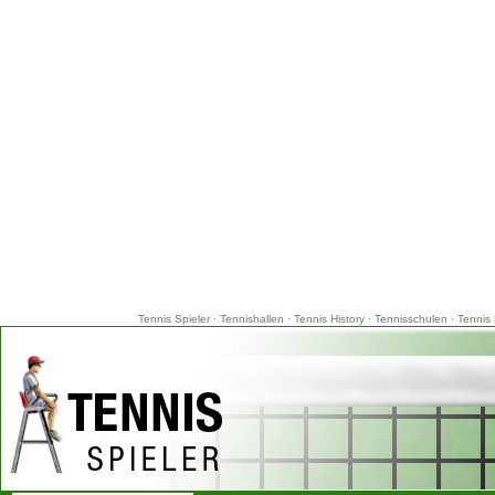
Tennis Spieler
·
Tennishallen
·
Tennis History
·
Tennisschulen
·
Tennis