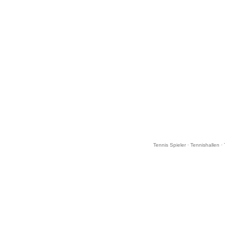
Tennis Spieler
·
Tennishallen
·