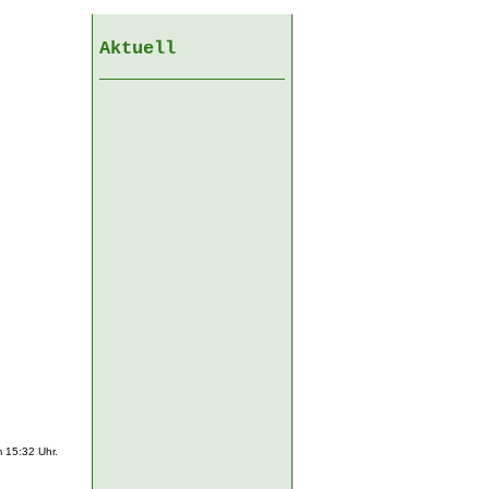
Aktuell
 15:32 Uhr.