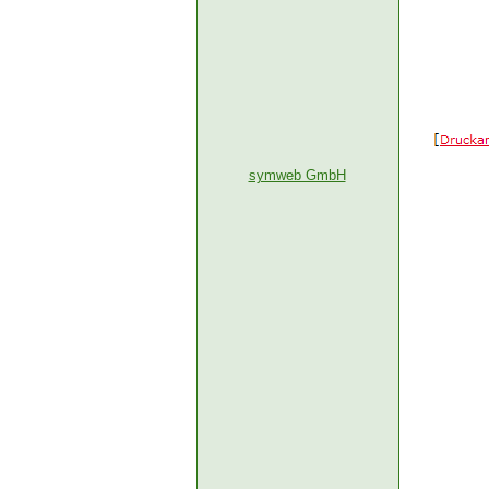
symweb GmbH