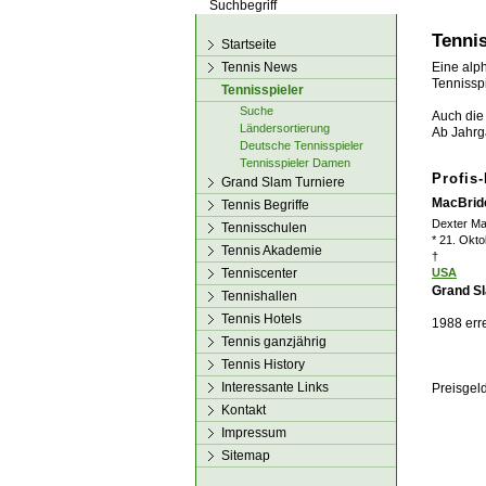
los!
Tennis
Startseite
Tennis News
Eine alph
Tennisspi
Tennisspieler
Suche
Auch die 
Ländersortierung
Ab Jahrg
Deutsche Tennisspieler
Tennisspieler Damen
Profis
Grand Slam Turniere
MacBride
Tennis Begriffe
Dexter Ma
Tennisschulen
* 21. Okt
Tennis Akademie
†
Tenniscenter
USA
Grand Sl
Tennishallen
Tennis Hotels
1988 erre
Tennis ganzjährig
Tennis History
Interessante Links
Preisgel
Kontakt
Impressum
Sitemap