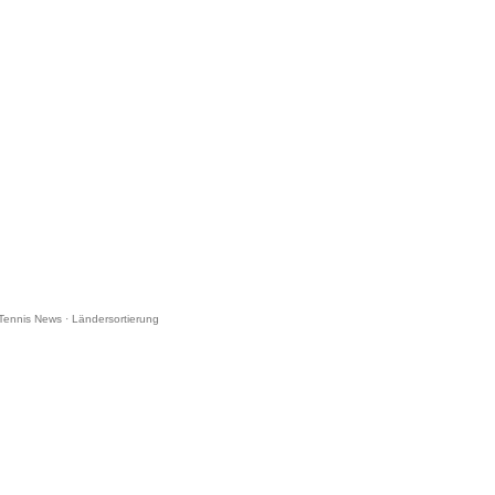
Tennis News
·
Ländersortierung