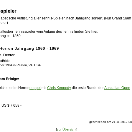
spieler
abetische Auflistung aller Tennis-Spieler, nach Jahrgang sortiert. (Nur Grand Slam
eler)
ältesten Tennisspieler vom Anfang des Tennis finden Sie hier.
ang ca. 1850.
-Herren Jahrgang 1960 - 1969
, Dexter
cBride
ober 1964 in Reston, VA, USA
am Erfolge:
ichte er im Herren
doppel
mit
Chris Kennedy
die erste Runde der
Australian Open
d US $ 7.658.-
geschrieben am 21.11.2012 um
[
zur Übersicht
]