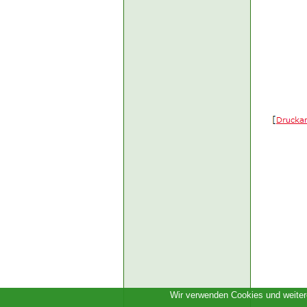
Wir verwenden Cookies und weitere