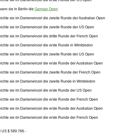
eichte sie im Dameneinzel die erste Runde der US Open
ann sie in Berlin die
German Open
eichte sie im Dameneinzel die zweite Runde der Australian Open
eichte sie im Dameneinzel die zweite Runde der US Open
eichte sie im Dameneinzel die dritte Runde der French Open
eichte sie im Dameneinzel die erste Runde in Wimbledon
eichte sie im Dameneinzel die zweite Runde der US Open
eichte sie im Dameneinzel die erste Runde der Australian Open
eichte sie im Dameneinzel die zweite Runde der French Open
eichte sie im Dameneinzel die zweite Runde in Wimbledon
eichte sie im Dameneinzel die erste Runde der US Open
eichte sie im Dameneinzel die erste Runde der French Open
eichte sie im Dameneinzel die erste Runde der Australian Open
eichte sie im Dameneinzel die erste Runde der French Open
d US $ 589.766.-