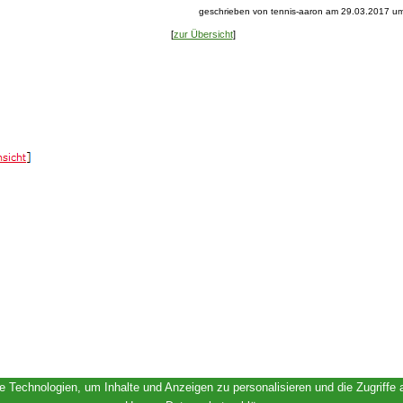
geschrieben von tennis-aaron am 29.03.2017 um
[
zur Übersicht
]
 Technologien, um Inhalte und Anzeigen zu personalisieren und die Zugriffe 