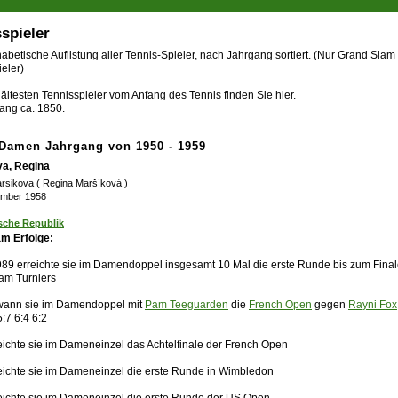
spieler
abetische Auflistung aller Tennis-Spieler, nach Jahrgang sortiert. (Nur Grand Slam
eler)
ältesten Tennisspieler vom Anfang des Tennis finden Sie hier.
ang ca. 1850.
 Damen Jahrgang von 1950 - 1959
a, Regina
rsikova ( Regina Maršíková )
ember 1958
sche Republik
m Erfolge:
989 erreichte sie im Damendoppel insgesamt 10 Mal die erste Runde bis zum Final
am Turniers
wann sie im Damendoppel mit
Pam Teeguarden
die
French Open
gegen
Rayni Fox
:7 6:4 6:2
eichte sie im Dameneinzel das Achtelfinale der French Open
eichte sie im Dameneinzel die erste Runde in Wimbledon