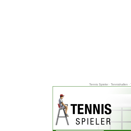
Tennis Spieler
·
Tennishallen
·