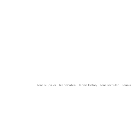
Tennis Spieler
·
Tennishallen
·
Tennis History
·
Tennisschulen
·
Tennis