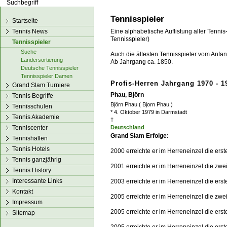
los!
Tennisspieler
Startseite
Tennis News
Eine alphabetische Auflistung aller Tennis
Tennisspieler)
Tennisspieler
Suche
Auch die ältesten Tennisspieler vom Anfang
Ländersortierung
Ab Jahrgang ca. 1850.
Deutsche Tennisspieler
Tennisspieler Damen
Profis-Herren Jahrgang 1970 - 1
Grand Slam Turniere
Phau, Björn
Tennis Begriffe
Björn Phau ( Bjorn Phau )
Tennisschulen
* 4. Oktober 1979 in Darmstadt
Tennis Akademie
†
Tenniscenter
Deutschland
Grand Slam Erfolge:
Tennishallen
Tennis Hotels
2000 erreichte er im Herreneinzel die ers
Tennis ganzjährig
2001 erreichte er im Herreneinzel die zw
Tennis History
Interessante Links
2003 erreichte er im Herreneinzel die ers
Kontakt
2005 erreichte er im Herreneinzel die zwe
Impressum
2005 erreichte er im Herreneinzel die er
Sitemap