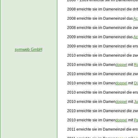
2008 + 2009 erreichte sie im Dameneinzel
2008 erreichte sie im Dameneinzel die dr
2008 erreichte sie im Dameneinzel das
Ac
2008 erreichte sie im Dameneinzel die z
2009 erreichte sie im Dameneinzel das
Ac
2009 erreichte sie im Dameneinzel die er
symweb GmbH
2010 erreichte sie im Dameneinzel die z
2010 erreichte sie im Damen
doppel
mit
Ro
2010 erreichte sie im Dameneinzel die z
2010 erreichte sie im Damen
doppel
mit
Di
2010 erreichte sie im Dameneinzel die er
2010 erreichte sie im Damen
doppel
mit
Ju
2010
erreichte sie im Dameneinzel die z
2010 erreichte sie im Damen
doppel
mit
Pa
2011
erreichte sie im Dameneinzel die er