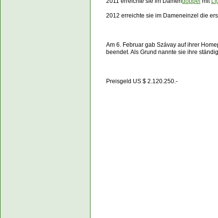
2011 erreichte sie im Damen
doppel
mit
Li
2012 erreichte sie im Dameneinzel die er
Am 6. Februar gab Szávay auf ihrer Homepa
beendet. Als Grund nannte sie ihre ständi
Preisgeld US $
2.120.250
.-