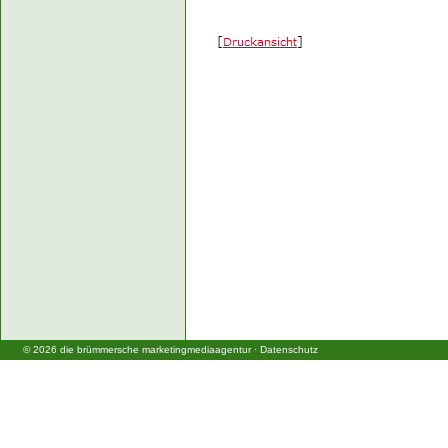
©
2026
die brümmersche marketingmediaagentur
·
Datenschutz