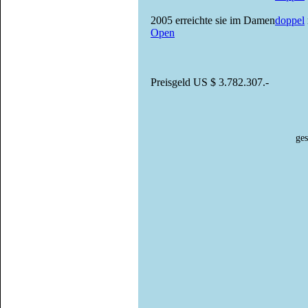
2005 erreichte sie im Damen
doppel
Open
Preisgeld US $
3.782.307.-
ge