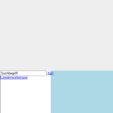
Tennis Spieler
·
Tennishallen
·
Tennis History
·
Tennisschulen
·
Tennis
los!
Ländersortierung