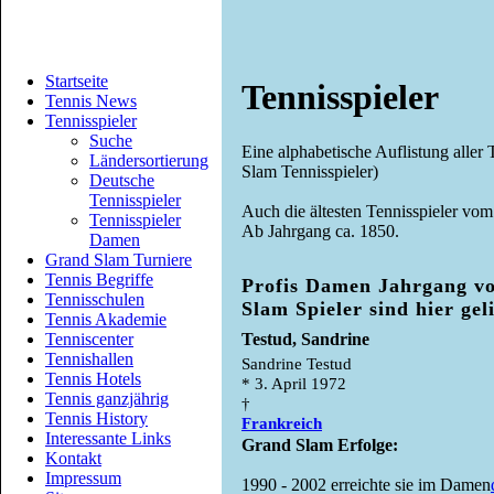
Startseite
Tennisspieler
Tennis News
Tennisspieler
Suche
Eine alphabetische Auflistung aller 
Ländersortierung
Slam Tennisspieler)
Deutsche
Tennisspieler
Auch die ältesten Tennisspieler vom
Tennisspieler
Ab Jahrgang ca. 1850.
Damen
Grand Slam Turniere
Tennis Begriffe
Profis Damen Jahrgang vo
Tennisschulen
Slam Spieler sind hier geli
Tennis Akademie
Testud, Sandrine
Tenniscenter
Tennishallen
Sandrine Testud
Tennis Hotels
* 3. April 1972
Tennis ganzjährig
†
Tennis History
Frankreich
Interessante Links
Grand Slam Erfolge:
Kontakt
Impressum
1990 - 2002 erreichte sie im Damen