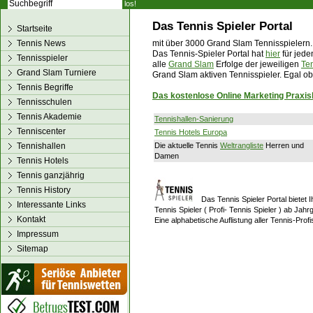
los!
Das Tennis Spieler Portal
Startseite
Tennis News
mit über 3000 Grand Slam Tennisspielern.
Das Tennis-Spieler Portal hat
hier
für jed
Tennisspieler
alle
Grand Slam
Erfolge der jeweiligen
Ten
Grand Slam Turniere
Grand Slam aktiven Tennisspieler. Egal ob
Tennis Begriffe
Das kostenlose Online Marketing Praxi
Tennisschulen
Tennis Akademie
Tennishallen-Sanierung
Tenniscenter
Tennis Hotels Europa
Tennishallen
Die aktuelle Tennis
Weltrangliste
Herren und
Damen
Tennis Hotels
Tennis ganzjährig
Tennis History
Das Tennis Spieler Portal bietet I
Interessante Links
Tennis Spieler ( Profi- Tennis Spieler ) ab Jah
Kontakt
Eine alphabetische Auflistung aller Tennis-Prof
Impressum
Sitemap