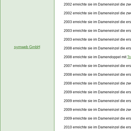
2002 erreichte sie im Dameneinzel die zw
2002 erreichte sie im Dameneinzel die z
2003 erreichte sie im Dameneinzel die er
2003 erreichte sie im Dameneinzel die e
2003 erreichte sie im Dameneinzel die e
symweb GmbH
2008 erreichte sie im Dameneinzel die er
2008 erreichte sie im Damendoppel mit
Ts
2007 erreichte sie im Dameneinzel die e
2008 erreichte sie im Dameneinzel die e
2008 erreichte sie im Dameneinzel die z
2009 erreichte sie im Dameneinzel die er
2009 erreichte sie im Dameneinzel die e
2009 erreichte sie im Dameneinzel die z
2009 erreichte sie im Dameneinzel die e
2010 erreichte sie im Dameneinzel die er