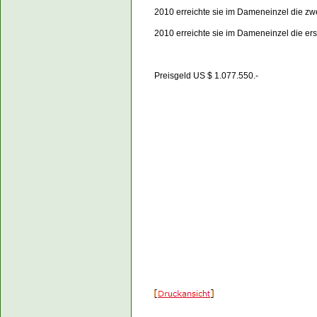
2010 erreichte sie im Dameneinzel die z
2010 erreichte sie im Dameneinzel die e
Preisgeld US $ 1.077.550.-