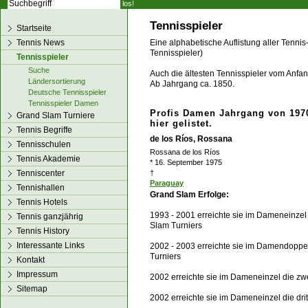
los!
Tennisspieler
Startseite
Tennis News
Eine alphabetische Auflistung aller Tennis
Tennisspieler)
Tennisspieler
Suche
Auch die ältesten Tennisspieler vom Anfang
Ländersortierung
Ab Jahrgang ca. 1850.
Deutsche Tennisspieler
Tennisspieler Damen
Profis Damen Jahrgang von 1970
Grand Slam Turniere
hier gelistet.
Tennis Begriffe
de los Ríos, Rossana
Tennisschulen
Rossana de los Ríos
Tennis Akademie
* 16. September 1975
Tenniscenter
†
Paraguay
Tennishallen
Grand Slam Erfolge:
Tennis Hotels
1993 - 2001 erreichte sie im Dameneinzel 
Tennis ganzjährig
Slam Turniers
Tennis History
Interessante Links
2002 - 2003 erreichte sie im Damendoppel
Turniers
Kontakt
Impressum
2002 erreichte sie im Dameneinzel die z
Sitemap
2002 erreichte sie im Dameneinzel die dr