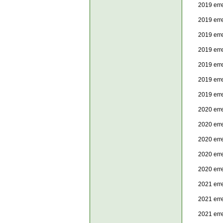
2019 erre
2019 err
2019 err
2019 err
2019 err
2019 erre
2019 err
2020 erre
2020 err
2020 err
2020 err
2020 err
2021 erre
2021 err
2021 erre