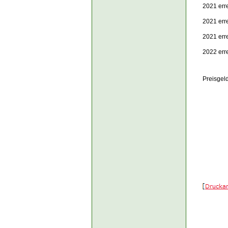
2021 err
2021 err
2021 err
2022 err
Preisgel