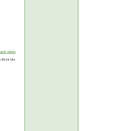
nach oben
 09:24 Uhr.