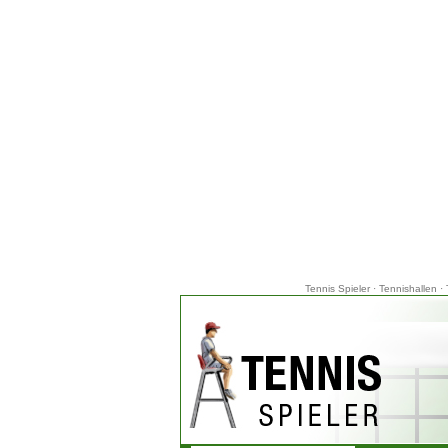
Tennis Spieler
·
Tennishallen
·