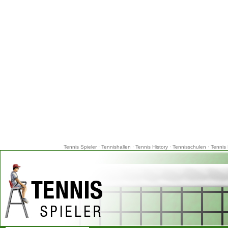
Tennis Spieler
·
Tennishallen
·
Tennis History
·
Tennisschulen
·
Tennis