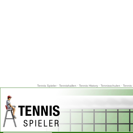
Tennis Spieler
·
Tennishallen
·
Tennis History
·
Tennisschulen
·
Tennis