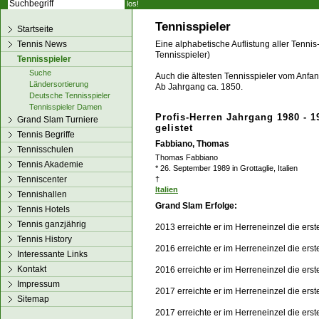
los!
Tennisspieler
Startseite
Tennis News
Eine alphabetische Auflistung aller Tennis
Tennisspieler)
Tennisspieler
Suche
Auch die ältesten Tennisspieler vom Anfang
Ländersortierung
Ab Jahrgang ca. 1850.
Deutsche Tennisspieler
Tennisspieler Damen
Profis-Herren Jahrgang 1980 - 1
Grand Slam Turniere
gelistet
Tennis Begriffe
Fabbiano, Thomas
Tennisschulen
Thomas Fabbiano
Tennis Akademie
* 26. September 1989 in Grottaglie, Italien
Tenniscenter
†
Italien
Tennishallen
Grand Slam Erfolge:
Tennis Hotels
Tennis ganzjährig
2013 erreichte er im Herreneinzel die ers
Tennis History
2016 erreichte er im Herreneinzel die ers
Interessante Links
Kontakt
2016 erreichte er im Herreneinzel die er
Impressum
2017 erreichte er im Herreneinzel die ers
Sitemap
2017 erreichte er im Herreneinzel die ers