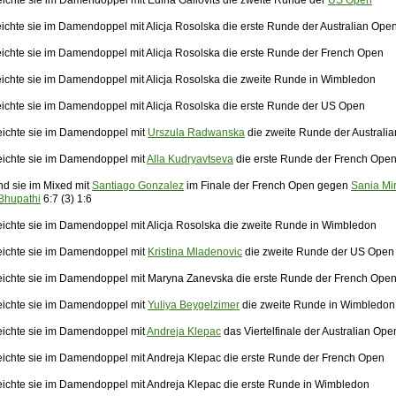
eichte sie im Damendoppel mit Edina Gallovits die zweite Runde der
US Open
eichte sie im Damendoppel mit Alicja Rosolska die erste Runde der Australian Ope
eichte sie im Damendoppel mit Alicja Rosolska die erste Runde der French Open
eichte sie im Damendoppel mit Alicja Rosolska die zweite Runde in Wimbledon
eichte sie im Damendoppel mit Alicja Rosolska die erste Runde der US Open
eichte sie im Damendoppel mit
Urszula Radwanska
die zweite Runde der Australi
eichte sie im Damendoppel mit
Alla Kudryavtseva
die erste Runde der French Ope
nd sie im Mixed mit
Santiago Gonzalez
im Finale der French Open gegen
Sania Mi
Bhupathi
6:7 (3) 1:6
eichte sie im Damendoppel mit Alicja Rosolska die zweite Runde in Wimbledon
eichte sie im Damendoppel mit
Kristina Mladenovic
die zweite Runde der US Open
eichte sie im Damendoppel mit Maryna Zanevska die erste Runde der French Ope
eichte sie im Damendoppel mit
Yuliya Beygelzimer
die zweite Runde in Wimbledon
eichte sie im Damendoppel mit
Andreja Klepac
das Viertelfinale der Australian Ope
eichte sie im Damendoppel mit Andreja Klepac die erste Runde der French Open
eichte sie im Damendoppel mit Andreja Klepac die erste Runde in Wimbledon