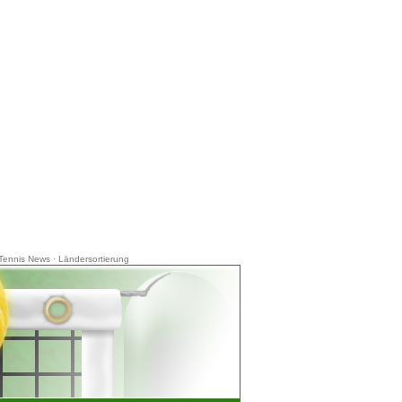
Tennis News
·
Ländersortierung