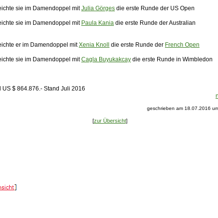
eichte sie im Damendoppel mit
Julia Görges
die erste Runde der US Open
eichte sie im Damendoppel mit
Paula Kania
die erste Runde der Australian
eichte er im Damendoppel mit
Xenia Knoll
die erste Runde der
French Open
eichte sie im Damendoppel mit
Cagla Buyukakcay
die erste Runde in Wimbledon
d US $ 864.876.- Stand Juli 2016
geschrieben am 18.07.2016 um
[
zur Übersicht
]