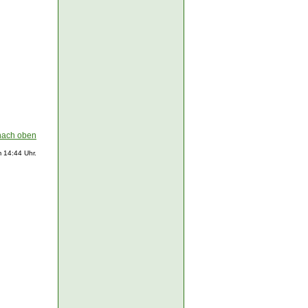
nach oben
 14:44 Uhr.