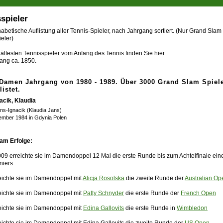
spieler
abetische Auflistung aller Tennis-Spieler, nach Jahrgang sortiert. (Nur Grand Slam
eler)
ältesten Tennisspieler vom Anfang des Tennis finden Sie hier.
ang ca. 1850.
 Damen Jahrgang von 1980 - 1989. Über 3000 Grand Slam Spiele
listet.
acik, Klaudia
ns-Ignacik (Klaudia Jans)
tember 1984 in Gdynia Polen
am Erfolge:
009 erreichte sie im Damendoppel 12 Mal die erste Runde bis zum Achtelfinale ei
niers
eichte sie im Damendoppel mit
Alicja Rosolska
die zweite Runde der
Australian Op
eichte sie im Damendoppel mit
Patty Schnyder
die erste Runde der
French Open
eichte sie im Damendoppel mit
Edina Gallovits
die erste Runde in
Wimbledon