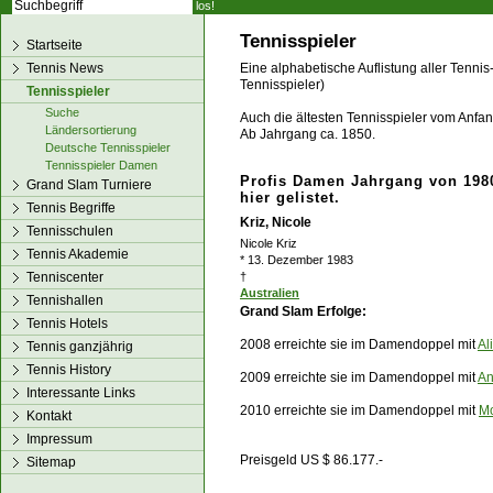
los!
Tennisspieler
Startseite
Tennis News
Eine alphabetische Auflistung aller Tennis
Tennisspieler)
Tennisspieler
Suche
Auch die ältesten Tennisspieler vom Anfang
Ländersortierung
Ab Jahrgang ca. 1850.
Deutsche Tennisspieler
Tennisspieler Damen
Profis Damen Jahrgang von 1980
Grand Slam Turniere
hier gelistet.
Tennis Begriffe
Kriz, Nicole
Tennisschulen
Nicole Kriz
Tennis Akademie
* 13. Dezember 1983
Tenniscenter
†
Australien
Tennishallen
Grand Slam Erfolge:
Tennis Hotels
2008 erreichte sie im Damendoppel mit
Al
Tennis ganzjährig
Tennis History
2009 erreichte sie im Damendoppel mit
An
Interessante Links
2010 erreichte sie im Damendoppel mit
M
Kontakt
Impressum
Preisgeld US $ 86.177.-
Sitemap