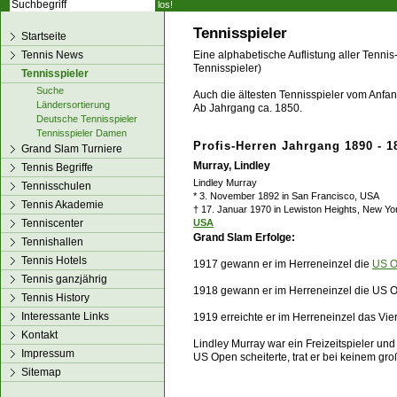
los!
Tennisspieler
Startseite
Tennis News
Eine alphabetische Auflistung aller Tennis
Tennisspieler)
Tennisspieler
Suche
Auch die ältesten Tennisspieler vom Anfang
Ländersortierung
Ab Jahrgang ca. 1850.
Deutsche Tennisspieler
Tennisspieler Damen
Profis-Herren Jahrgang 1890 - 1
Grand Slam Turniere
Murray, Lindley
Tennis Begriffe
Lindley Murray
Tennisschulen
* 3. November 1892 in San Francisco, USA
Tennis Akademie
† 17. Januar 1970 in Lewiston Heights, New Y
Tenniscenter
USA
Grand Slam Erfolge:
Tennishallen
Tennis Hotels
1917 gewann er im Herreneinzel die
US 
Tennis ganzjährig
1918 gewann er im Herreneinzel die US
Tennis History
Interessante Links
1919 erreichte er im Herreneinzel das Vie
Kontakt
Lindley Murray war ein Freizeitspieler un
Impressum
US Open scheiterte, trat er bei keinem gr
Sitemap