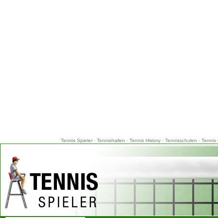
Tennis Spieler
·
Tennishallen
·
Tennis History
·
Tennisschulen
·
Tennis