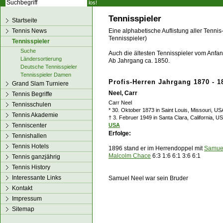
los!
Tennisspieler
Startseite
Tennis News
Eine alphabetische Auflistung aller Tennis
Tennisspieler)
Tennisspieler
Suche
Auch die ältesten Tennisspieler vom Anfang
Ländersortierung
Ab Jahrgang ca. 1850.
Deutsche Tennisspieler
Tennisspieler Damen
Profis-Herren Jahrgang 1870 - 1
Grand Slam Turniere
Neel, Carr
Tennis Begriffe
Carr Neel
Tennisschulen
* 30. Oktober 1873 in Saint Louis, Missouri, US
Tennis Akademie
† 3. Februer 1949 in Santa Clara, California, U
Tenniscenter
USA
Erfolge:
Tennishallen
Tennis Hotels
1896 stand er im Herrendoppel mit
Samue
Malcolm Chace
6:3 1:6 6:1 3:6 6:1
Tennis ganzjährig
Tennis History
Interessante Links
Samuel Neel war sein Bruder
Kontakt
Impressum
Sitemap