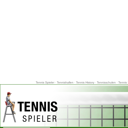
Tennis Spieler
·
Tennishallen
·
Tennis History
·
Tennisschulen
·
Tennis