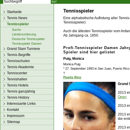
los!
Tennisspieler
Startseite
Tennis News
Eine alphabetische Auflistung aller Tennis
Tennisspieler)
Tennisspieler
Suche
Auch die ältesten Tennisspieler vom Anfang
Ländersortierung
Ab Jahrgang ca. 1850.
Deutsche Tennisspieler
Tennisspieler Damen
Profi-Tennisspieler Damen Jahr
Grand Slam Turniere
Spieler sind hier gelistet
Tennis Begriffe
Puig, Monica
Tennisschulen
Monica Puig
Tennis Akademie
* 27. September 1993 in San Juan, Puerto Rico
Tenniscenter
†
Puerto Rico
Tennishallen
Grand 
Tennis Hotels
Tennis ganzjährig
2013 er
Open
Tennis History
Interessante Links
2013 er
Kontakt
2013 er
Impressum
die ers
Sitemap
2013 er