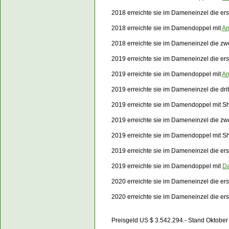
2018 erreichte sie im Dameneinzel die e
2018 erreichte sie im Damendoppel mit
An
2018 erreichte sie im Dameneinzel die z
2019 erreichte sie im Dameneinzel die er
2019 erreichte sie im Damendoppel mit
An
2019 erreichte sie im Dameneinzel die dr
2019 erreichte sie im Damendoppel mit
Sh
2019 erreichte sie im Dameneinzel die z
2019 erreichte sie im Damendoppel mit
Sh
2019 erreichte sie im Dameneinzel die e
2019 erreichte sie im Damendoppel mit
Da
2020 erreichte sie im Dameneinzel die e
2020 erreichte sie im Dameneinzel die e
Preisgeld US $ 3.542.294.- Stand Oktobe