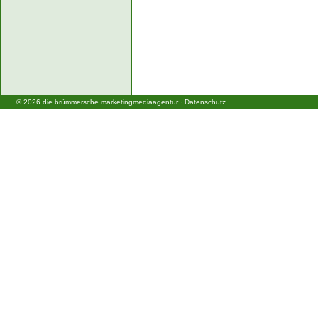
©
2026
die brümmersche marketingmediaagentur
·
Datenschutz