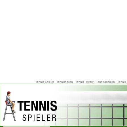
Tennis Spieler
·
Tennishallen
·
Tennis History
·
Tennisschulen
·
Tennis