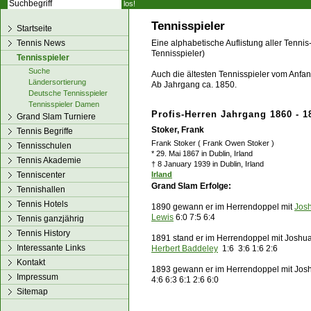
los!
Tennisspieler
Startseite
Tennis News
Eine alphabetische Auflistung aller Tennis
Tennisspieler)
Tennisspieler
Suche
Auch die ältesten Tennisspieler vom Anfang
Ländersortierung
Ab Jahrgang ca. 1850.
Deutsche Tennisspieler
Tennisspieler Damen
Profis-Herren Jahrgang 1860 - 1
Grand Slam Turniere
Stoker, Frank
Tennis Begriffe
Frank Stoker ( Frank Owen Stoker )
Tennisschulen
* 29. Mai 1867 in Dublin, Irland
Tennis Akademie
† 8 January 1939 in Dublin, Irland
Tenniscenter
Irland
Grand Slam Erfolge:
Tennishallen
Tennis Hotels
1890 gewann er im Herrendoppel mit
Jos
Lewis
6:0 7:5 6:4
Tennis ganzjährig
Tennis History
1891 stand er im Herrendoppel mit Joshu
Interessante Links
Herbert Baddeley
1:6 3:6 1:6 2:6
Kontakt
1893 gewann er im Herrendoppel mit Jo
Impressum
4:6 6:3 6:1 2:6 6:0
Sitemap