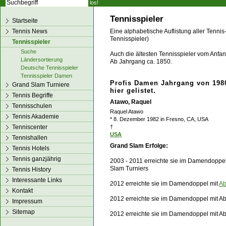
los!
Tennisspieler
Startseite
Tennis News
Eine alphabetische Auflistung aller Tennis
Tennisspieler)
Tennisspieler
Suche
Auch die ältesten Tennisspieler vom Anfang
Ländersortierung
Ab Jahrgang ca. 1850.
Deutsche Tennisspieler
Tennisspieler Damen
Profis Damen Jahrgang von 1980
Grand Slam Turniere
hier gelistet.
Tennis Begriffe
Atawo, Raquel
Tennisschulen
Raquel Atawo
Tennis Akademie
* 8. Dezember 1982 in Fresno, CA, USA
Tenniscenter
†
USA
Tennishallen
Grand Slam Erfolge:
Tennis Hotels
Tennis ganzjährig
2003 - 2011 erreichte sie im Damendoppel
Slam Turniers
Tennis History
Interessante Links
2012 erreichte sie im Damendoppel mit
Ab
Kontakt
2012 erreichte sie im Damendoppel mit Abi
Impressum
Sitemap
2012 erreichte sie im Damendoppel mit Ab