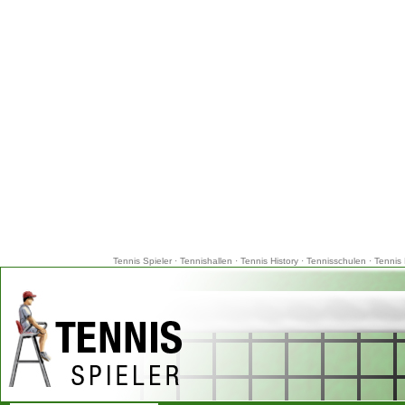
Tennis Spieler
·
Tennishallen
·
Tennis History
·
Tennisschulen
·
Tennis