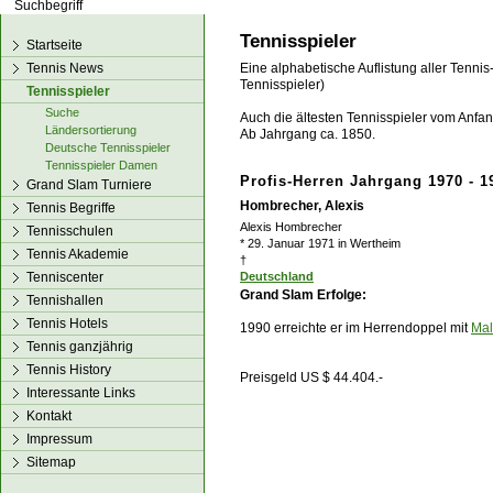
los!
Tennisspieler
Startseite
Tennis News
Eine alphabetische Auflistung aller Tennis
Tennisspieler)
Tennisspieler
Suche
Auch die ältesten Tennisspieler vom Anfang
Ländersortierung
Ab Jahrgang ca. 1850.
Deutsche Tennisspieler
Tennisspieler Damen
Profis-Herren Jahrgang 1970 - 1
Grand Slam Turniere
Hombrecher, Alexis
Tennis Begriffe
Alexis Hombrecher
Tennisschulen
* 29. Januar 1971 in Wertheim
Tennis Akademie
†
Tenniscenter
Deutschland
Grand Slam Erfolge:
Tennishallen
Tennis Hotels
1990 erreichte er im Herrendoppel mit
Mal
Tennis ganzjährig
Tennis History
Preisgeld US $ 44.404.-
Interessante Links
Kontakt
Impressum
Sitemap