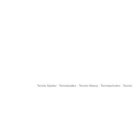
Tennis Spieler
·
Tennishallen
·
Tennis History
·
Tennisschulen
·
Tennis