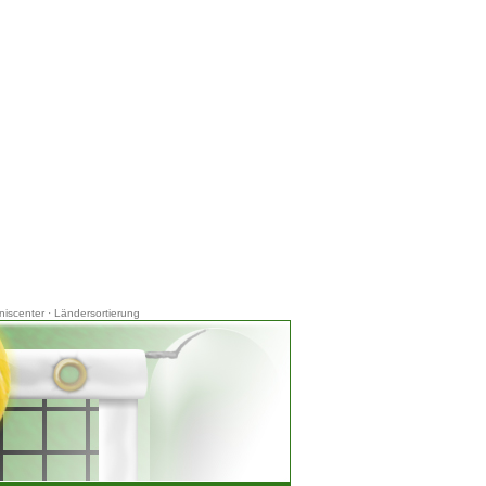
niscenter
·
Ländersortierung