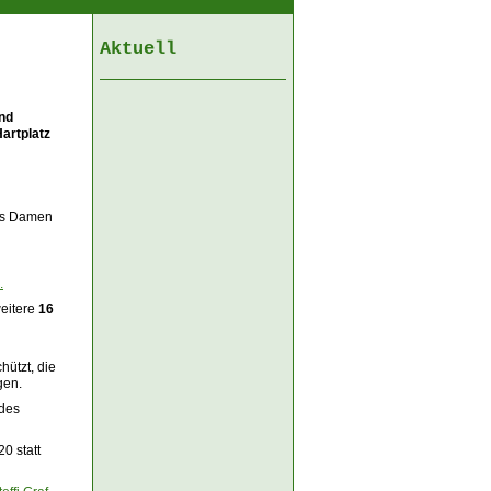
Aktuell
and
Hartplatz
ils Damen
.
weitere
16
ützt, die
gen.
 des
0 statt