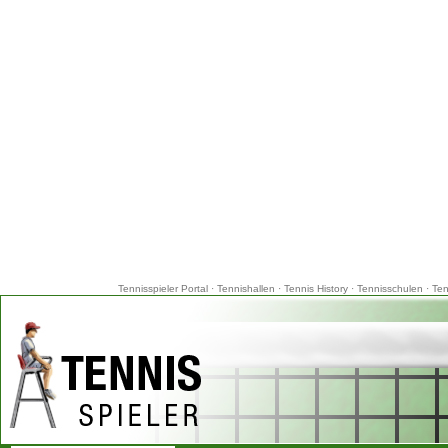
Tennisspieler Portal
·
Tennishallen
·
Tennis History
·
Tennisschulen
·
Ten