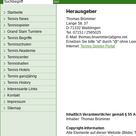
los!
Herausgeber
Startseite
Tennis News
Thomas Brümmer
Lange Str. 37
Tennisspieler
D-71332 Waiblingen
Grand Slam Turniere
Tel. 07151 / 2565025
E-Mail: thomas.bruemmer(at)gmx.net
Tennis Begriffe
Ersetzen Sie bitte "at" durch "@" ohne Le
Tennisschulen
Internet:
Tennis-Spieler Portal
Tennis Akademie
Tenniscenter
Tennishallen
Tennis Hotels
Tennis ganzjährig
Tennis History
Interessante Links
Kontakt
Impressum
Sitemap
Inhaltlich Verantwortlicher gemäß § 55 A
Inhaber: Thomas Brümmer
Copyright-Information
Alle Elemente auf dieser Website (Bilder, 