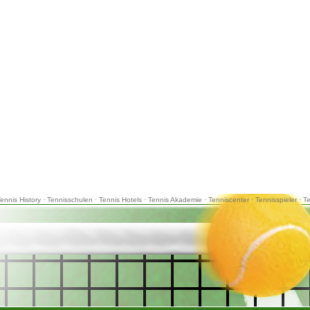
ennis History
·
Tennisschulen
·
Tennis Hotels
·
Tennis Akademie
·
Tenniscenter
·
Tennisspieler
·
T