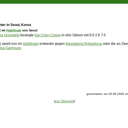
ier in Seoul, Korea
d
im
Halbfinale
von Seoul
a Grönefeld
besiegte
Kai-Chen Chang
in drei Sätzen mit 6:0 2:6 7:5
d
spielt nun im
Halbfinale
entweder gegen
Magdalena Rybarikova
oder die an Zwe
na-Garrigues
geschrieben am 26.09.2009 um
[
zur Übersicht
]