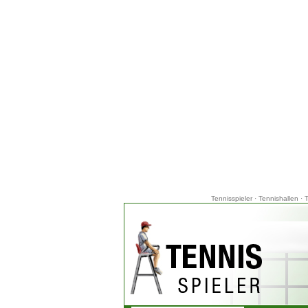
Tennisspieler
·
Tennishallen
·
T