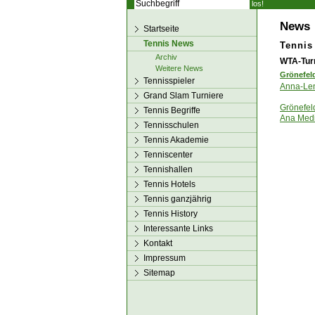
los!
News
Startseite
Tennis News
Tennis
Archiv
WTA-Turn
Weitere News
Grönefel
Tennisspieler
Anna-Len
Grand Slam Turniere
Grönefel
Tennis Begriffe
Ana Medi
Tennisschulen
Tennis Akademie
Tenniscenter
Tennishallen
Tennis Hotels
Tennis ganzjährig
Tennis History
Interessante Links
Kontakt
Impressum
Sitemap