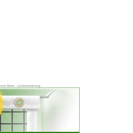
ennis News
·
Ländersortierung
·