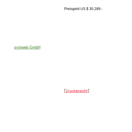
Preisgeld US $ 30.289.-
symweb GmbH