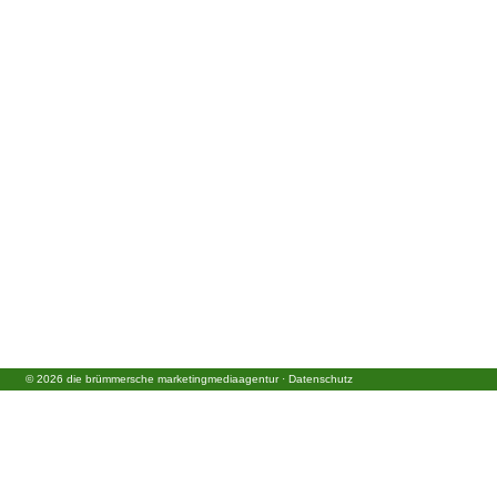
©
2026
die brümmersche marketingmediaagentur
·
Datenschutz