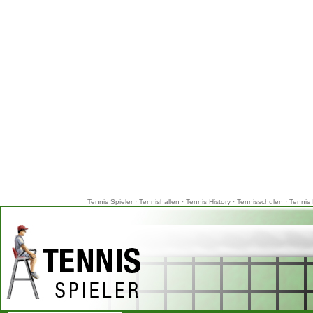
Tennis Spieler
·
Tennishallen
·
Tennis History
·
Tennisschulen
·
Tennis