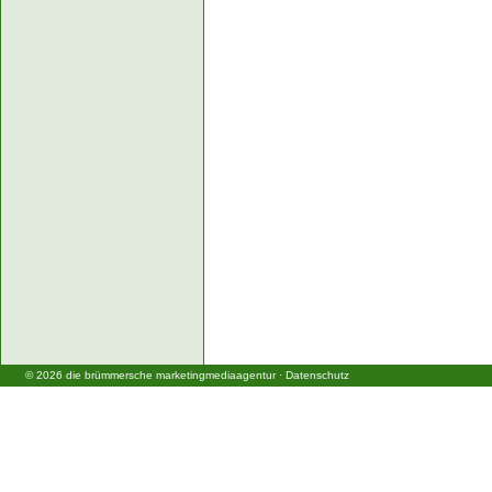
©
2026
die brümmersche marketingmediaagentur
·
Datenschutz