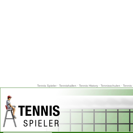
Tennis Spieler
·
Tennishallen
·
Tennis History
·
Tennisschulen
·
Tennis