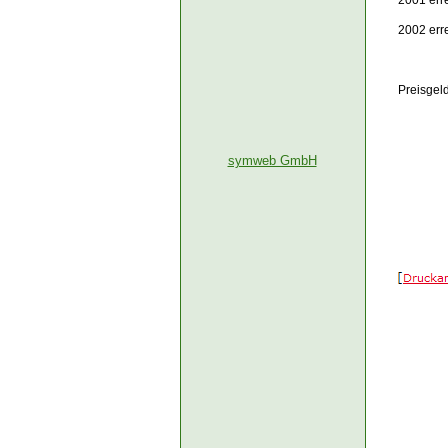
2001 err
2002 err
Preisgel
symweb GmbH