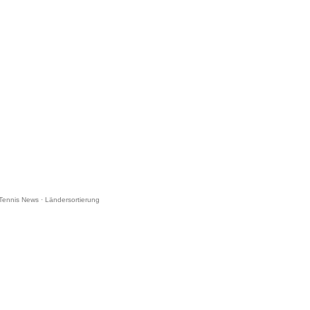
Tennis News
·
Ländersortierung