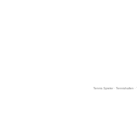
Tennis Spieler
·
Tennishallen
·