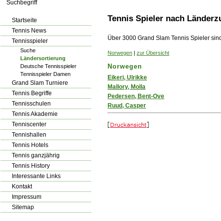
los!
Tennis Spieler nach Länderzu
Startseite
Tennis News
Über 3000 Grand Slam Tennis Spieler sind 
Tennisspieler
Suche
Norwegen
|
zur Übersicht
Ländersortierung
Norwegen
Deutsche Tennisspieler
Tennisspieler Damen
Eikeri, Ulrikke
Grand Slam Turniere
Mallory, Molla
Tennis Begriffe
Pedersen, Bent-Ove
Tennisschulen
Ruud, Casper
Tennis Akademie
Tenniscenter
Tennishallen
Tennis Hotels
Tennis ganzjährig
Tennis History
Interessante Links
Kontakt
Impressum
Sitemap