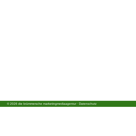
©
2026
die brümmersche marketingmediaagentur
·
Datenschutz