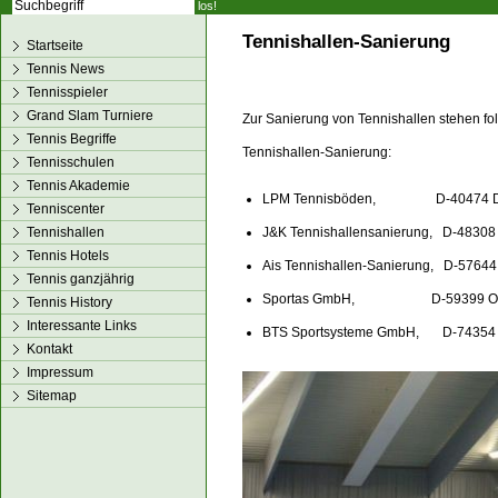
los!
Tennishallen-Sanierung
Startseite
Tennis News
Tennisspieler
Grand Slam Turniere
Zur Sanierung von Tennishallen stehen fo
Tennis Begriffe
Tennishallen-Sanierung:
Tennisschulen
Tennis Akademie
LPM Tennisböden, D-40474 Dü
Tenniscenter
Tennishallen
J&K Tennishallensanierung, D-4830
Tennis Hotels
Ais Tennishallen-Sanierung, D-57644 
Tennis ganzjährig
Sportas GmbH, D-59399 Ol
Tennis History
Interessante Links
BTS Sportsysteme GmbH, D-74354 
Kontakt
Impressum
Sitemap