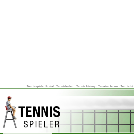
Tennisspieler Portal
·
Tennishallen
·
Tennis History
·
Tennisschulen
·
Tennis Ho