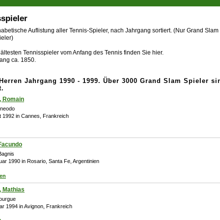
spieler
abetische Auflistung aller Tennis-Spieler, nach Jahrgang sortiert. (Nur Grand Slam
eler)
ältesten Tennisspieler vom Anfang des Tennis finden Sie hier.
ang ca. 1850.
-Herren Jahrgang 1990 - 1999. Über 3000 Grand Slam Spieler si
t.
, Romain
rneodo
t 1992 in Cannes, Frankreich
 Facundo
Bagnis
uar 1990 in Rosario, Santa Fe, Argentinien
ien
 Mathias
ourgue
ar 1994 in Avignon, Frankreich