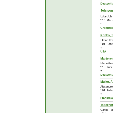
Deutschl
Johnson
Luke Joh
* 18. Mär
†
Großbrit
Kozlov, 
Stefan Ko
* 01. Feb
†
USA
Marterer
Maximilian
* 15. Juni
†
Deutschl
Muller, 
Alexandre
* 01. Febr
†
Frankrei
Taberner
Carlos Ta