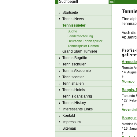
los!
Tennis
Startseite
Tennis News
Eine alph
Tennisspi
Tennisspieler
Suche
Auch die 
Ländersortierung
Ab Jahrg
Deutsche Tennisspieler
Tennisspieler Damen
Profis
Grand Slam Turniere
geliste
Tennis Begriffe
Arneodo
Tennisschulen
Romain A
Tennis Akademie
* 4. Augus
Tenniscenter
†
Monaco
Tennishallen
Tennis Hotels
Bagnis,
Facundo 
Tennis ganzjährig
* 27. Febr
Tennis History
†
Interessante Links
Argentin
Kontakt
Bourgue,
Impressum
Mathias B
Sitemap
* 18. Janu
†