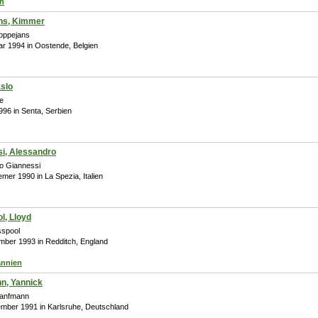
ch
ns, Kimmer
oppejans
ar 1994 in Oostende, Belgien
aslo
e
1996 in Senta, Serbien
i, Alessandro
o Giannessi
emer 1990 in La Spezia, Italien
l, Lloyd
sspool
mber 1993 in Redditch, England
annien
n, Yannick
Hanfmann
ember 1991 in Karlsruhe, Deutschland