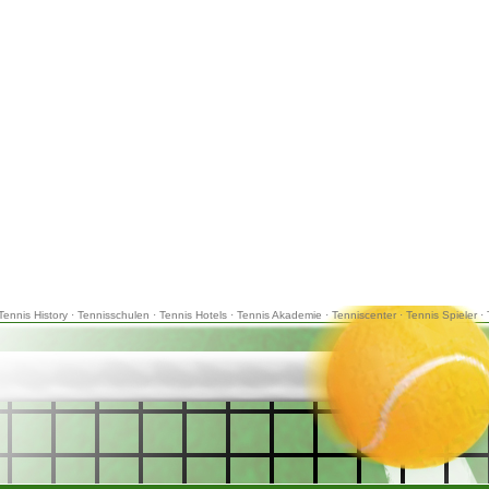
Tennis History
·
Tennisschulen
·
Tennis Hotels
·
Tennis Akademie
·
Tenniscenter
·
Tennis Spieler
·