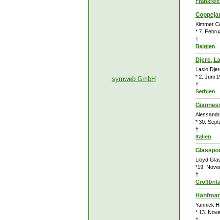
Frankrei
Coppeja
Kimmer C
* 7. Febru
†
Belgien
Djere, L
Laslo Djer
* 2. Juni 
symweb GmbH
†
Serbien
Gianness
Alessandr
* 30. Sept
†
Italien
Glasspoo
Lloyd Gla
*19. Nove
†
Großbrit
Hanfman
Yannick 
* 13. Nov
†