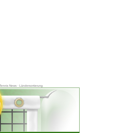
Tennis News
·
Ländersortierung