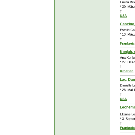
Emina Be
* 30. März
†
USA
Cascino,
Estelle Ca
* 13. März
†
Frankrei
Konjuh,
Ana Konju
* 27. Dez
†
Kroatien
Lao, Dan
Danielle L
* 28. Mai
†
USA
Lechemia
Elixane L
* 3. Septe
†
Frankrei