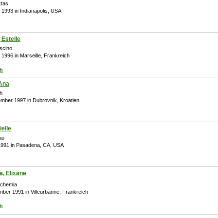
ktas
 1993 in Indianapolis, USA
 Estelle
scino
 1996 in Marseille, Frankreich
ch
 Ana
h
ember 1997 in Dubrovnik, Kroatien
ielle
ao
 1991 in Pasadena, CA, USA
, Elixane
echemia
mber 1991 in Villeurbanne, Frankreich
ch