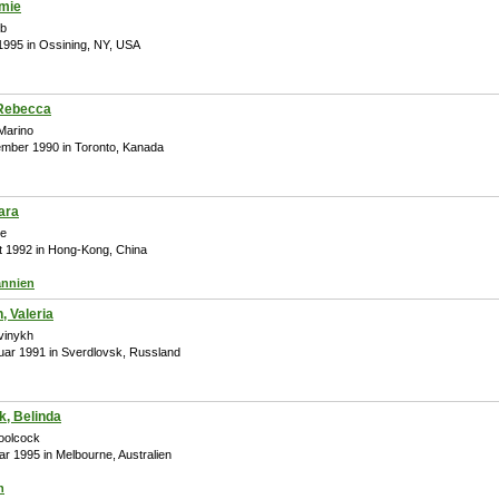
amie
eb
 1995 in Ossining, NY, USA
 Rebecca
Marino
ember 1990 in Toronto, Kanada
ara
re
st 1992 in Hong-Kong, China
annien
, Valeria
vinykh
ruar 1991 in Sverdlovsk, Russland
, Belinda
oolcock
ar 1995 in Melbourne, Australien
n