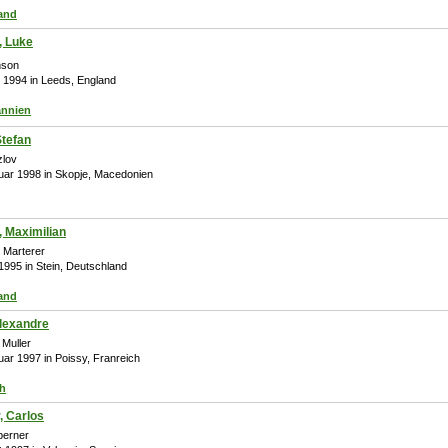
and
, Luke
nson
z 1994 in Leeds, England
annien
Stefan
zlov
ruar 1998 in Skopje, Macedonien
, Maximilian
 Marterer
 1995 in Stein, Deutschland
and
Alexandre
 Muller
uar 1997 in Poissy, Franreich
ch
, Carlos
berner