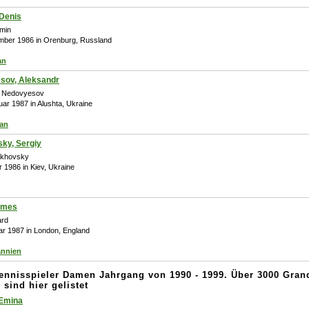
 Denis
omin
ember 1986 in Orenburg, Russland
an
sov, Aleksandr
r Nedovyesov
uar 1987 in Alushta, Ukraine
an
ky, Sergiy
akhovsky
r 1986 in
Kiev, Ukraine
ames
rd
ar 1987 in London, England
annien
Tennisspieler Damen Jahrgang von 1990 - 1999. Über 3000 Gra
 sind hier gelistet
 Emina