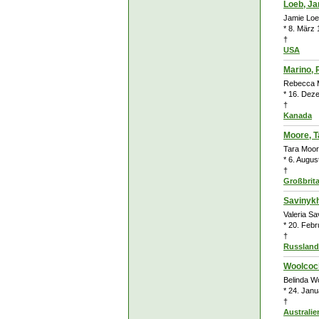
Loeb, J
Jamie Lo
* 8. März
†
USA
Marino,
Rebecca 
* 16. Dez
†
Kanada
Moore, T
Tara Moo
* 6. Augu
†
Großbrit
Savinykh
Valeria Sa
* 20. Feb
†
Russland
Woolcock
Belinda W
* 24. Janu
†
Australie