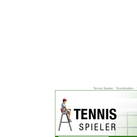
Tennis Spieler
·
Tennishallen
·