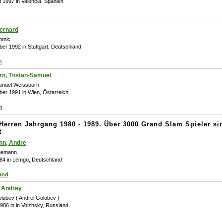
t 1997 in Valencia, Spanien
ernard
omic
ber 1992 in Stuttgart, Deutschland
n
n, Tristan-Samuel
amuel Weissborn
ber 1991 in Wien, Österreich
h
-Herren Jahrgang 1980 - 1989. Über 3000 Grand Slam Spieler si
t
n, Andre
gemann
984 in Lemgo, Deutschland
and
, Andrey
lubev ( Andrei Golubev )
 1986 in in Volzhsky, Russland