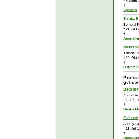
* 8. Augus
†
Spanien
Tomic, B
Bernard T
* 21. Okto
†
Australie
Weissbor
Tristan-S
* 24. Okto
†
Österreic
Profis
geliste
Begeman
Andre Be
* 12.07 1
†
Deutschl
Golubev
Andrey Go
* 22. Juli
†
Russland