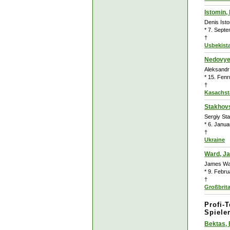
Istomin,
Denis Ist
* 7. Sept
†
Usbekist
Nedovye
Aleksand
* 15. Fenr
†
Kasachst
Stakhovs
Sergiy St
* 6. Janua
†
Ukraine
Ward, J
James Wa
* 9. Febru
†
Großbrit
Profi-
Spieler
Bektas,