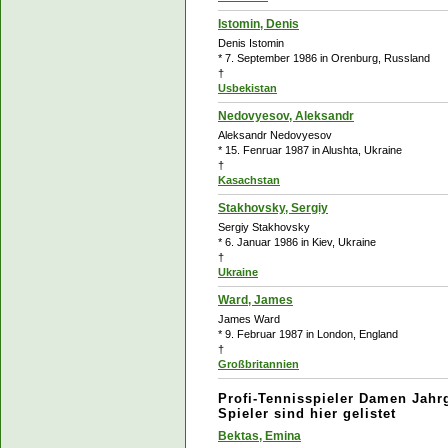
Istomin, Denis
Denis Istomin
* 7. September 1986 in Orenburg, Russland
†
Usbekistan
Nedovyesov, Aleksandr
Aleksandr Nedovyesov
* 15. Fenruar 1987 in Alushta, Ukraine
†
Kasachstan
Stakhovsky, Sergiy
Sergiy Stakhovsky
* 6. Januar 1986 in
Kiev, Ukraine
†
Ukraine
Ward, James
James Ward
* 9. Februar 1987 in London, England
†
Großbritannien
Profi-Tennisspieler Damen Jahr
Spieler sind hier gelistet
Bektas, Emina