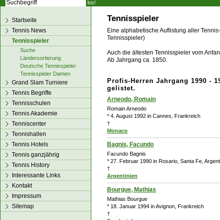
los!
Tennisspieler
Startseite
Tennis News
Eine alphabetische Auflistung aller Tennis
Tennisspieler)
Tennisspieler
Suche
Auch die ältesten Tennisspieler vom Anfang
Ländersortierung
Ab Jahrgang ca. 1850.
Deutsche Tennisspieler
Tennisspieler Damen
Profis-Herren Jahrgang 1990 - 1
Grand Slam Turniere
gelistet.
Tennis Begriffe
Arneodo, Romain
Tennisschulen
Romain Arneodo
Tennis Akademie
* 4. August 1992 in Cannes, Frankreich
Tenniscenter
†
Monaco
Tennishallen
Tennis Hotels
Bagnis, Facundo
Facundo Bagnis
Tennis ganzjährig
* 27. Februar 1990 in Rosario, Santa Fe, Argent
Tennis History
†
Interessante Links
Argentinien
Kontakt
Bourgue, Mathias
Impressum
Mathias Bourgue
Sitemap
* 18. Januar 1994 in Avignon, Frankreich
†