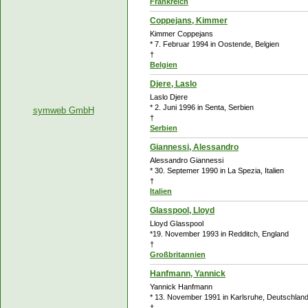
Frankreich
Coppejans, Kimmer
Kimmer Coppejans
* 7. Februar 1994 in Oostende, Belgien
†
Belgien
Djere, Laslo
Laslo Djere
* 2. Juni 1996 in Senta, Serbien
symweb GmbH
†
Serbien
Giannessi, Alessandro
Alessandro Giannessi
* 30. Septemer 1990 in La Spezia, Italien
†
Italien
Glasspool, Lloyd
Lloyd Glasspool
*19. November 1993 in Redditch, England
†
Großbritannien
Hanfmann, Yannick
Yannick Hanfmann
* 13. November 1991 in Karlsruhe, Deutschlan
†