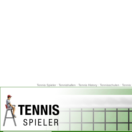
Tennis Spieler
·
Tennishallen
·
Tennis History
·
Tennisschulen
·
Tennis