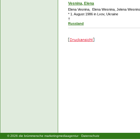
Vesnina, Elena
Elena Vesnina, Elena Wesnina, Jelena Wesnin
* 1. August 1986 in Lvov, Ukraine
†
Russland
©
2026
die brümmersche marketingmediaagentur
·
Datenschutz