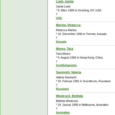
Loeb, Jamie
Jamie Loeb
* 8. März 1995 in Ossining, NY, USA
†
USA
Marino, Rebecca
Rebecca Marino
* 16. Dezember 1990 in Toronto, Kanada
†
Kanada
Moore, Tara
Tara Moore
* 6. August 1992 in Hong-Kong, China
†
Großbritannien
Savinykh, Valeria
Valeria Savinykh
* 20. Februar 1991 in Sverdlovsk, Russland
†
Russland
Woolcock, Belinda
Belinda Woolcock
* 24. Januar 1995 in Melbourne, Australien
†
Australien