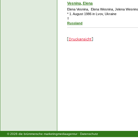
Vesnina, Elena
Elena Vesnina, Elena Wesnina, Jelena Wesnin
* 1. August 1986 in Lvov, Ukraine
†
Russland
©
2026
die brümmersche marketingmediaagentur
·
Datenschutz