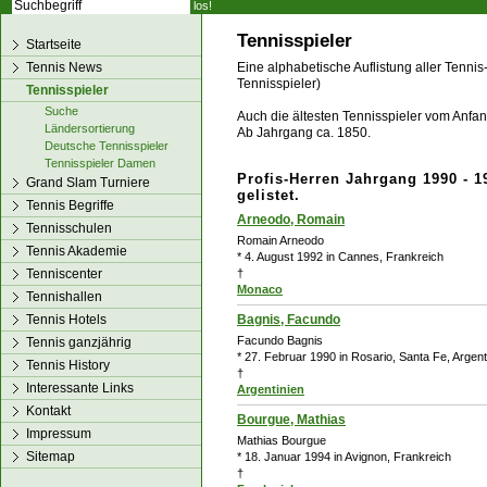
los!
Tennisspieler
Startseite
Tennis News
Eine alphabetische Auflistung aller Tennis
Tennisspieler)
Tennisspieler
Suche
Auch die ältesten Tennisspieler vom Anfang
Ländersortierung
Ab Jahrgang ca. 1850.
Deutsche Tennisspieler
Tennisspieler Damen
Profis-Herren Jahrgang 1990 - 1
Grand Slam Turniere
gelistet.
Tennis Begriffe
Arneodo, Romain
Tennisschulen
Romain Arneodo
Tennis Akademie
* 4. August 1992 in Cannes, Frankreich
Tenniscenter
†
Monaco
Tennishallen
Tennis Hotels
Bagnis, Facundo
Facundo Bagnis
Tennis ganzjährig
* 27. Februar 1990 in Rosario, Santa Fe, Argent
Tennis History
†
Interessante Links
Argentinien
Kontakt
Bourgue, Mathias
Impressum
Mathias Bourgue
Sitemap
* 18. Januar 1994 in Avignon, Frankreich
†