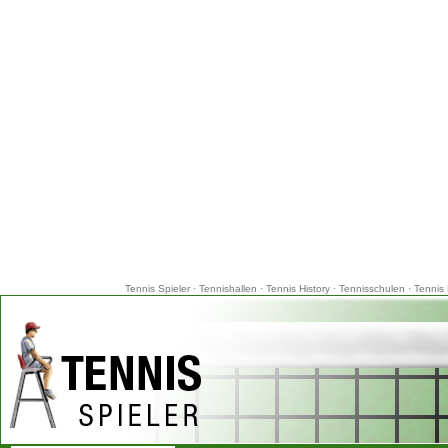
Tennis Spieler
·
Tennishallen
·
Tennis History
·
Tennisschulen
·
Tennis