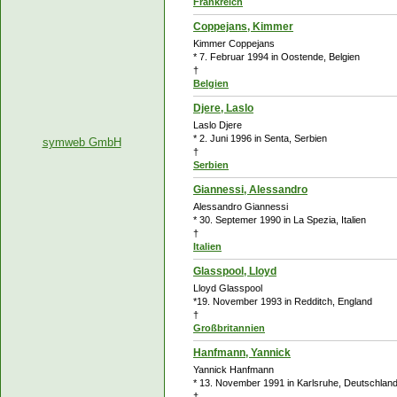
Frankreich
Coppejans, Kimmer
Kimmer Coppejans
* 7. Februar 1994 in Oostende, Belgien
†
Belgien
Djere, Laslo
Laslo Djere
* 2. Juni 1996 in Senta, Serbien
symweb GmbH
†
Serbien
Giannessi, Alessandro
Alessandro Giannessi
* 30. Septemer 1990 in La Spezia, Italien
†
Italien
Glasspool, Lloyd
Lloyd Glasspool
*19. November 1993 in Redditch, England
†
Großbritannien
Hanfmann, Yannick
Yannick Hanfmann
* 13. November 1991 in Karlsruhe, Deutschlan
†