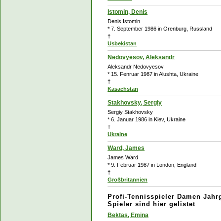
Istomin, Denis
Denis Istomin
* 7. September 1986 in Orenburg, Russland
†
Usbekistan
Nedovyesov, Aleksandr
Aleksandr Nedovyesov
* 15. Fenruar 1987 in Alushta, Ukraine
†
Kasachstan
Stakhovsky, Sergiy
Sergiy Stakhovsky
* 6. Januar 1986 in
Kiev, Ukraine
†
Ukraine
Ward, James
James Ward
* 9. Februar 1987 in London, England
†
Großbritannien
Profi-Tennisspieler Damen Jahr
Spieler sind hier gelistet
Bektas, Emina