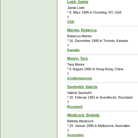
Loeb, Jamie
Jamie Loeb
* 8. März 1995 in Ossining, NY, USA
†
USA
Marino, Rebecca
Rebecca Marino
* 16. Dezember 1990 in Toronto, Kanada
†
Kanada
Moore, Tara
Tara Moore
* 6. August 1992 in Hong-Kong, China
†
Großbritannien
Savinykh, Valeria
Valeria Savinykh
* 20. Februar 1991 in Sverdlovsk, Russland
†
Russland
Woolcock, Belinda
Belinda Woolcock
* 24. Januar 1995 in Melbourne, Australien
†
Australien