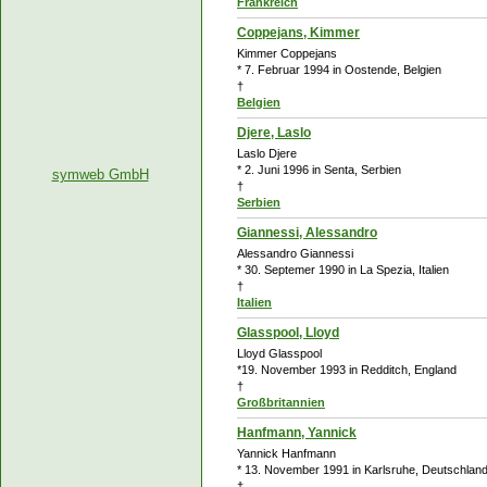
Frankreich
Coppejans, Kimmer
Kimmer Coppejans
* 7. Februar 1994 in Oostende, Belgien
†
Belgien
Djere, Laslo
Laslo Djere
* 2. Juni 1996 in Senta, Serbien
symweb GmbH
†
Serbien
Giannessi, Alessandro
Alessandro Giannessi
* 30. Septemer 1990 in La Spezia, Italien
†
Italien
Glasspool, Lloyd
Lloyd Glasspool
*19. November 1993 in Redditch, England
†
Großbritannien
Hanfmann, Yannick
Yannick Hanfmann
* 13. November 1991 in Karlsruhe, Deutschlan
†