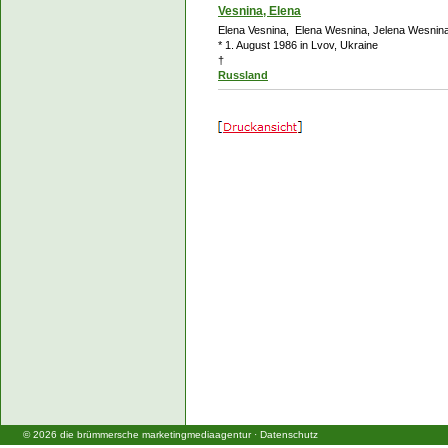
Vesnina, Elena
Elena Vesnina, Elena Wesnina, Jelena Wesnin
* 1. August 1986 in Lvov, Ukraine
†
Russland
©
2026
die brümmersche marketingmediaagentur
·
Datenschutz