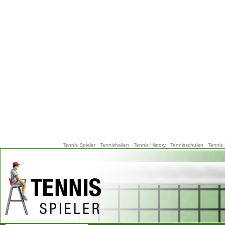
Tennis Spieler
·
Tennishallen
·
Tennis History
·
Tennisschulen
·
Tennis