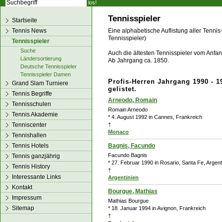
los!
Tennisspieler
Startseite
Tennis News
Eine alphabetische Auflistung aller Tennis
Tennisspieler)
Tennisspieler
Suche
Auch die ältesten Tennisspieler vom Anfang
Ländersortierung
Ab Jahrgang ca. 1850.
Deutsche Tennisspieler
Tennisspieler Damen
Profis-Herren Jahrgang 1990 - 1
Grand Slam Turniere
gelistet.
Tennis Begriffe
Arneodo, Romain
Tennisschulen
Romain Arneodo
Tennis Akademie
* 4. August 1992 in Cannes, Frankreich
Tenniscenter
†
Monaco
Tennishallen
Tennis Hotels
Bagnis, Facundo
Facundo Bagnis
Tennis ganzjährig
* 27. Februar 1990 in Rosario, Santa Fe, Argent
Tennis History
†
Interessante Links
Argentinien
Kontakt
Bourgue, Mathias
Impressum
Mathias Bourgue
Sitemap
* 18. Januar 1994 in Avignon, Frankreich
†