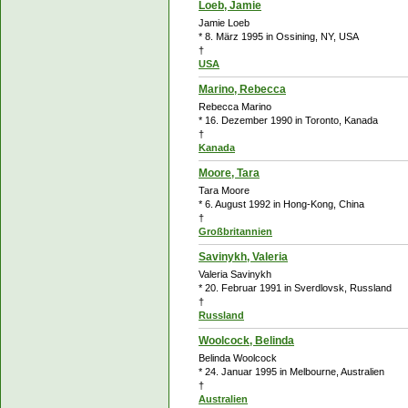
Loeb, Jamie
Jamie Loeb
* 8. März 1995 in Ossining, NY, USA
†
USA
Marino, Rebecca
Rebecca Marino
* 16. Dezember 1990 in Toronto, Kanada
†
Kanada
Moore, Tara
Tara Moore
* 6. August 1992 in Hong-Kong, China
†
Großbritannien
Savinykh, Valeria
Valeria Savinykh
* 20. Februar 1991 in Sverdlovsk, Russland
†
Russland
Woolcock, Belinda
Belinda Woolcock
* 24. Januar 1995 in Melbourne, Australien
†
Australien