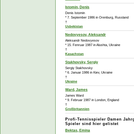
Istomin, Denis
Denis Istomin
* 7. September 1986 in Orenburg, Russland
†
Usbekistan
Nedovyesov, Aleksandr
Aleksandr Nedovyesov
* 15. Fenruar 1987 in Alushta, Ukraine
†
Kasachstan
Stakhovsky, Sergiy
Sergiy Stakhovsky
* 6. Januar 1986 in
Kiev, Ukraine
†
Ukraine
Ward, James
James Ward
* 9. Februar 1987 in London, England
†
Großbritannien
Profi-Tennisspieler Damen Jahr
Spieler sind hier gelistet
Bektas, Emina