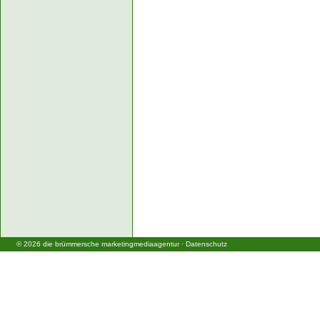
©
2026
die brümmersche marketingmediaagentur
·
Datenschutz