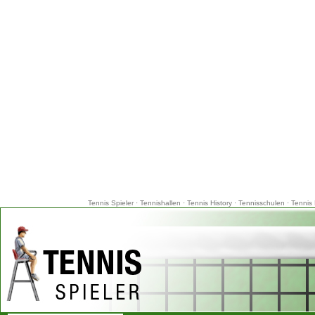
Tennis Spieler
·
Tennishallen
·
Tennis History
·
Tennisschulen
·
Tennis