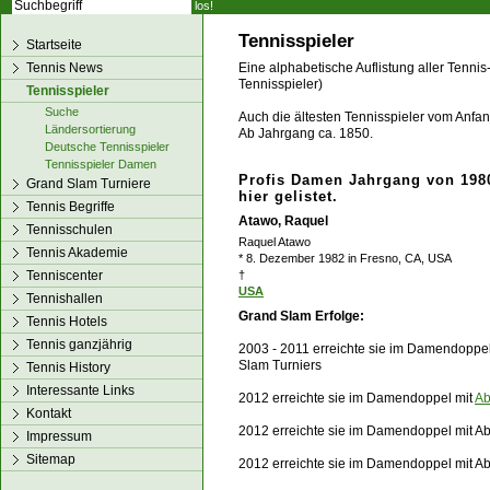
los!
Tennisspieler
Startseite
Tennis News
Eine alphabetische Auflistung aller Tennis
Tennisspieler)
Tennisspieler
Suche
Auch die ältesten Tennisspieler vom Anfang
Ländersortierung
Ab Jahrgang ca. 1850.
Deutsche Tennisspieler
Tennisspieler Damen
Profis Damen Jahrgang von 1980
Grand Slam Turniere
hier gelistet.
Tennis Begriffe
Atawo, Raquel
Tennisschulen
Raquel Atawo
Tennis Akademie
* 8. Dezember 1982 in Fresno, CA, USA
Tenniscenter
†
USA
Tennishallen
Grand Slam Erfolge:
Tennis Hotels
Tennis ganzjährig
2003 - 2011 erreichte sie im Damendoppel
Slam Turniers
Tennis History
Interessante Links
2012 erreichte sie im Damendoppel mit
Ab
Kontakt
2012 erreichte sie im Damendoppel mit Abi
Impressum
Sitemap
2012 erreichte sie im Damendoppel mit Ab