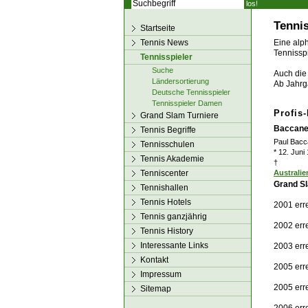
los!
Tennis
Startseite
Tennis News
Eine alph
Tennisspi
Tennisspieler
Suche
Auch die 
Ländersortierung
Ab Jahrg
Deutsche Tennisspieler
Tennisspieler Damen
Profis
Grand Slam Turniere
Baccanel
Tennis Begriffe
Paul Bacc
Tennisschulen
* 12. Juni
Tennis Akademie
†
Tenniscenter
Australie
Grand Sl
Tennishallen
Tennis Hotels
2001 err
Tennis ganzjährig
2002 err
Tennis History
Interessante Links
2003 err
Kontakt
2005 err
Impressum
2005 err
Sitemap