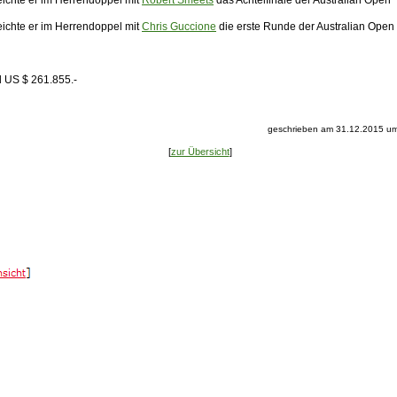
eichte er im Herrendoppel mit
Robert Smeets
das Achtelfinale der Australian Open
eichte er im Herrendoppel mit
Chris Guccione
die erste Runde der Australian Open
d US $ 261.855.-
geschrieben am 31.12.2015 um
[
zur Übersicht
]