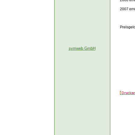
2006 err
2007 err
Preisgel
symweb GmbH