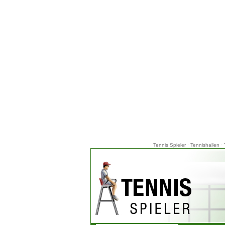
Tennis Spieler
·
Tennishallen
·