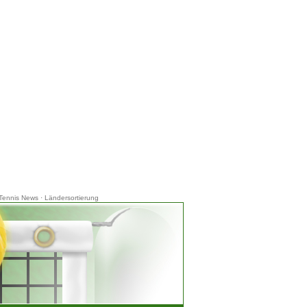
Tennis News
·
Ländersortierung