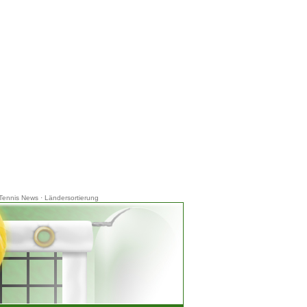
Tennis News
·
Ländersortierung