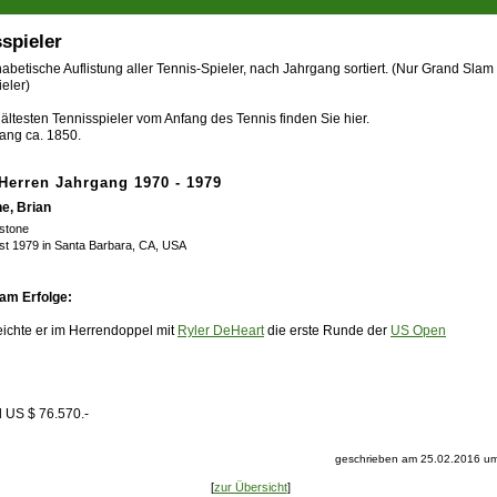
spieler
abetische Auflistung aller Tennis-Spieler, nach Jahrgang sortiert. (Nur Grand Slam
eler)
ältesten Tennisspieler vom Anfang des Tennis finden Sie hier.
ang ca. 1850.
-Herren Jahrgang 1970 - 1979
ne, Brian
istone
ust 1979 in Santa Barbara, CA, USA
am Erfolge:
eichte er im Herrendoppel mit
Ryler DeHeart
die erste Runde der
US Open
d US $ 76.570.-
geschrieben am 25.02.2016 um
[
zur Übersicht
]