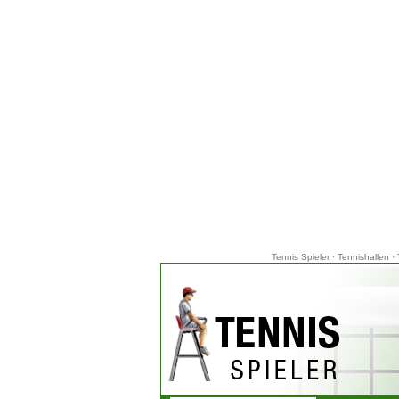
Tennis Spieler
·
Tennishallen
·