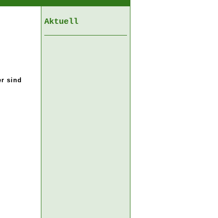
Aktuell
r sind