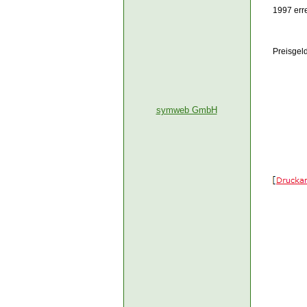
1997 err
Preisgel
symweb GmbH