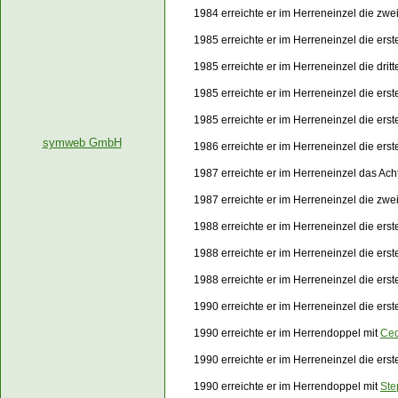
1984 erreichte er im Herreneinzel die zw
1985 erreichte er im Herreneinzel die ers
1985 erreichte er im Herreneinzel die dri
1985 erreichte er im Herreneinzel die ers
1985 erreichte er im Herreneinzel die ers
symweb GmbH
1986 erreichte er im Herreneinzel die er
1987 erreichte er im Herreneinzel das Ach
1987 erreichte er im Herreneinzel die zw
1988 erreichte er im Herreneinzel die ers
1988 erreichte er im Herreneinzel die er
1988 erreichte er im Herreneinzel die er
1990 erreichte er im Herreneinzel die ers
1990 erreichte er im Herrendoppel mit
Ced
1990 erreichte er im Herreneinzel die er
1990 erreichte er im Herrendoppel mit
Ste