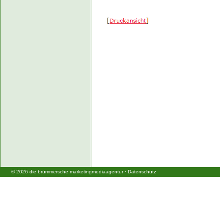
©
2026
die brümmersche marketingmediaagentur
·
Datenschutz