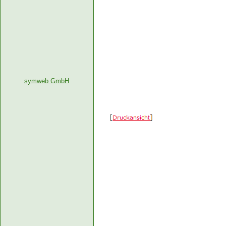
symweb GmbH