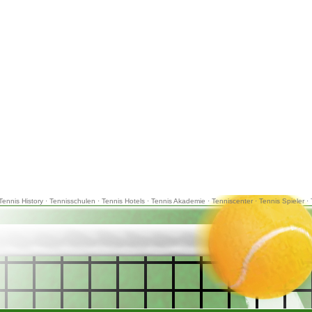
Tennis History
·
Tennisschulen
·
Tennis Hotels
·
Tennis Akademie
·
Tenniscenter
·
Tennis Spieler
·