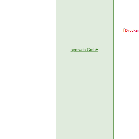
symweb GmbH