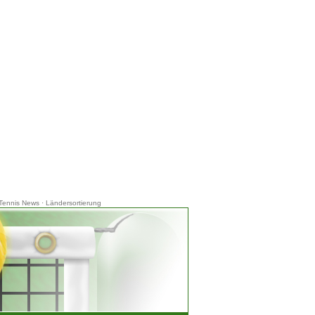
Tennis News
·
Ländersortierung