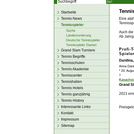
los!
Tennis
Startseite
Tennis News
Eine alph
Tennisspi
Tennisspieler
Suche
Auch die 
Ländersortierung
Ab Jahrg
Deutsche Tennisspieler
Tennisspieler Damen
Profi-
Grand Slam Turniere
Spieler
Tennis Begriffe
Danilina
Tennisschulen
Anna Dani
Tennis Akademie
* 20. Aug
Tenniscenter
†
Kasachst
Tennishallen
Grand Sl
Tennis Hotels
2021 err
Tennis ganzjährig
Tennis History
Interessante Links
Preisgel
Kontakt
Impressum
Sitemap