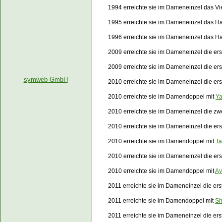
1994 erreichte sie im Dameneinzel das Vi
1995 erreichte sie im Dameneinzel das Ha
1996 erreichte sie im Dameneinzel das Ha
2009 erreichte sie im Dameneinzel die er
2009 erreichte sie im Dameneinzel die e
symweb GmbH
2010 erreichte sie im Dameneinzel die er
2010 erreichte sie im Damendoppel mit
Ya
2010 erreichte sie im Dameneinzel die z
2010 erreichte sie im Dameneinzel die e
2010 erreichte sie im Damendoppel mit
Ta
2010 erreichte sie im Dameneinzel die e
2010 erreichte sie im Damendoppel mit
Ay
2011 erreichte sie im Dameneinzel die er
2011 erreichte sie im Damendoppel mit
Sh
2011 erreichte sie im Dameneinzel die e