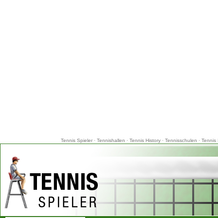
Tennis Spieler
·
Tennishallen
·
Tennis History
·
Tennisschulen
·
Tennis