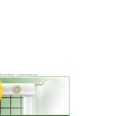
Tennis News
·
Ländersortierung