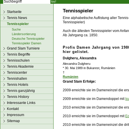
los!
Tennisspieler
Startseite
Tennis News
Eine alphabetische Auflistung aller Tennis
Tennisspieler)
Tennisspieler
Suche
Auch die ältesten Tennisspieler vom Anfang
Ländersortierung
Ab Jahrgang ca. 1850.
Deutsche Tennisspieler
Tennisspieler Damen
Profis Damen Jahrgang von 1980
Grand Slam Turniere
hier gelistet.
Tennis Begriffe
Dulgheru, Alexandra
Tennisschulen
Alexandra Dulgheru
Tennis Akademie
* 30. Mai 1989 in Bukarest, Rumänien
Tenniscenter
†
Rumänien
Tennishallen
Grand Slam Erfolge:
Tennis Hotels
2009 erreichte sie im Dameneinzel die er
Tennis ganzjährig
Tennis History
2009 erreichte sie im Damendoppel mit
Io
Interessante Links
2010 erreichte sie im Dameneinzel die er
Kontakt
Impressum
2010 erreichte sie im Damendoppel mit
Ed
Sitemap
2010 erreichte sie im Dameneinzel die dr