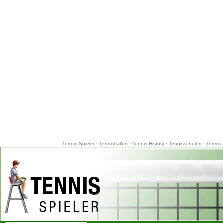
Tennis Spieler
·
Tennishallen
·
Tennis History
·
Tennisschulen
·
Tennis