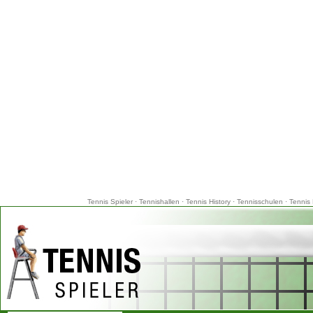
Tennis Spieler
·
Tennishallen
·
Tennis History
·
Tennisschulen
·
Tennis