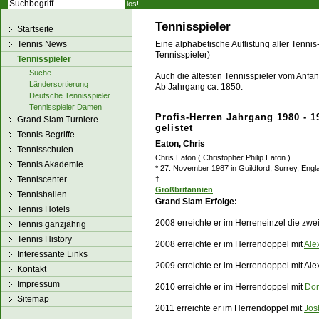
los!
Tennisspieler
Startseite
Tennis News
Eine alphabetische Auflistung aller Tennis
Tennisspieler)
Tennisspieler
Suche
Auch die ältesten Tennisspieler vom Anfang
Ländersortierung
Ab Jahrgang ca. 1850.
Deutsche Tennisspieler
Tennisspieler Damen
Profis-Herren Jahrgang 1980 - 1
Grand Slam Turniere
gelistet
Tennis Begriffe
Eaton, Chris
Tennisschulen
Chris Eaton ( Christopher Philip Eaton )
Tennis Akademie
* 27. November 1987 in Guildford, Surrey, Engl
Tenniscenter
†
Großbritannien
Tennishallen
Grand Slam
Erfolge:
Tennis Hotels
2008 erreichte er im Herreneinzel die zw
Tennis ganzjährig
Tennis History
2008 erreichte er im Herrendoppel mit
Ale
Interessante Links
2009 erreichte er im Herrendoppel mit Al
Kontakt
Impressum
2010 erreichte er im Herrendoppel mit
Dom
Sitemap
2011 erreichte er im Herrendoppel mit
Jos